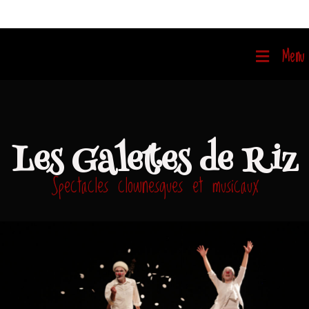
Menu
Les Galettes de Riz
Spectacles clownesques et musicaux